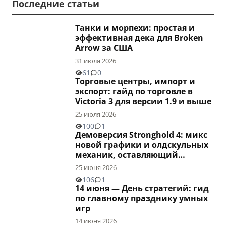
Последние статьи
Танки и морпехи: простая и
эффективная дека для Broken
Arrow за США
31 июля 2026
61
0
Торговые центры, импорт и
экспорт: гайд по торговле в
Victoria 3 для версии 1.9 и выше
25 июля 2026
100
1
Демоверсия Stronghold 4: микс
новой графики и олдскульных
механик, оставляющий
двоякое впечатление
25 июня 2026
106
1
14 июня — День стратегий: гид
по главному празднику умных
игр
14 июня 2026