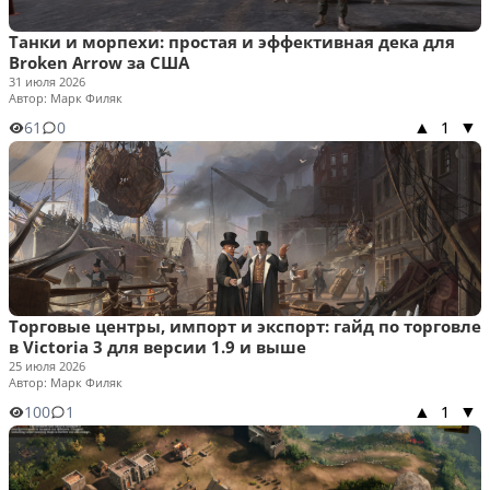
Танки и морпехи: простая и эффективная дека для
Broken Arrow за США
31 июля 2026
Автор: Марк Филяк
61
0
1
▲
▼
Торговые центры, импорт и экспорт: гайд по торговле
в Victoria 3 для версии 1.9 и выше
25 июля 2026
Автор: Марк Филяк
100
1
1
▲
▼