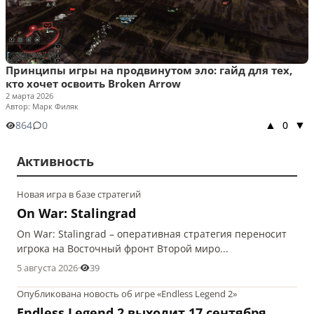
Принципы игры на продвинутом эло: гайд для тех,
кто хочет освоить Broken Arrow
2 марта 2026
Автор: Марк Филяк
864
0
0
▲
▼
Активность
Новая игра в базе стратегий
On War: Stalingrad
On War: Stalingrad – оперативная стратегия переносит
игрока на Восточный фронт Второй миро...
5 августа 2026
·
39
Опубликована новость об игре «Endless Legend 2»
Endless Legend 2 выходит 17 сентября