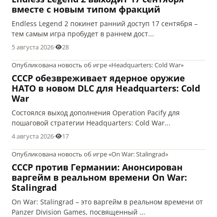
вместе с новым типом фракций
Endless Legend 2 покинет ранний доступ 17 сентября –
тем самым игра пробудет в раннем дост...
5 августа 2026
·
28
Опубликована новость об игре «Headquarters: Cold War»
СССР обезвреживает ядерное оружие
НАТО в новом DLC для Headquarters: Cold
War
Состоялся выход дополнения Operation Pacify для
пошаговой стратегии Headquarters: Cold War...
4 августа 2026
·
17
Опубликована новость об игре «On War: Stalingrad»
СССР против Германии: Анонсирован
варгейм в реальном времени On War:
Stalingrad
On War: Stalingrad – это варгейм в реальном времени от
Panzer Division Games, посвященный ...