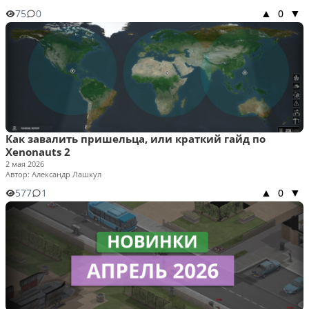
75
0
0
▲
▼
Как завалить пришельца, или краткий гайд по
Xenonauts 2
2 мая 2026
Автор: Александр Лашкул
577
1
0
▲
▼